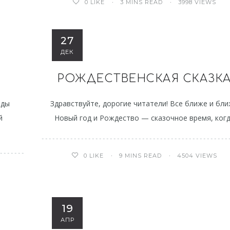
3 MINS READ
3998 VIEWS
0
LIKE
27
ДЕК
РОЖДЕСТВЕНСКАЯ СКАЗК
ады
Здравствуйте, дорогие читатели! Все ближе и бл
й
Новый год и Рождество — сказочное время, ког
9 MINS READ
4504 VIEWS
0
LIKE
19
АПР