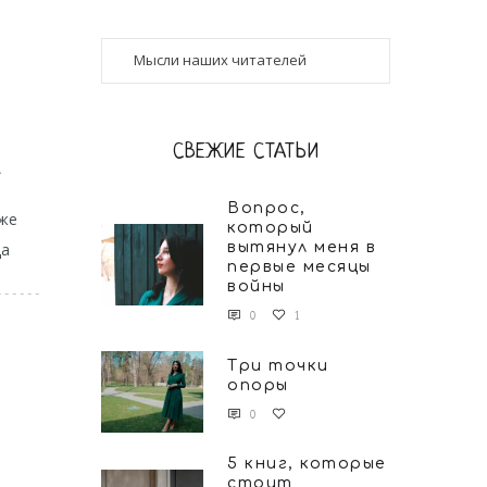
СВЕЖИЕ СТАТЬИ
А
Вопрос,
иже
который
да
вытянул меня в
первые месяцы
войны
0
1
Три точки
опоры
0
5 книг, которые
стоит