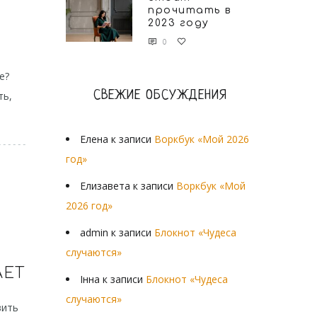
прочитать в
2023 году
0
е?
СВЕЖИЕ ОБСУЖДЕНИЯ
ть,
Елена
к записи
Воркбук «Мой 2026
год»
Елизавета
к записи
Воркбук «Мой
2026 год»
admin
к записи
Блокнот «Чудеса
случаются»
АЕТ
Інна
к записи
Блокнот «Чудеса
случаются»
вить