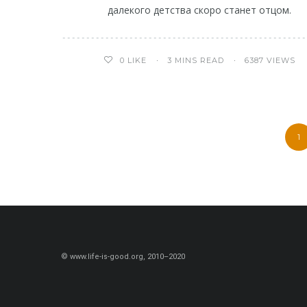
далекого детства скоро станет отцом.
3 MINS READ
6387 VIEWS
0
LIKE
1
© www.life-is-good.org, 2010–2020