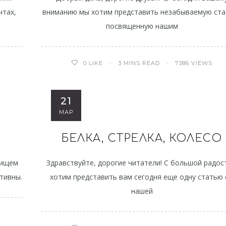
чтах,
вниманию мы хотим представить незабываемую ста
посвященную нашим
3 MINS READ
7386 VIEWS
0
LIKE
21
МАР
БЕЛКА, СТРЕЛКА, КОЛЕСО
 ищем
Здравствуйте, дорогие читатели! С большой радо
ативны.
хотим представить вам сегодня еще одну статью
нашей